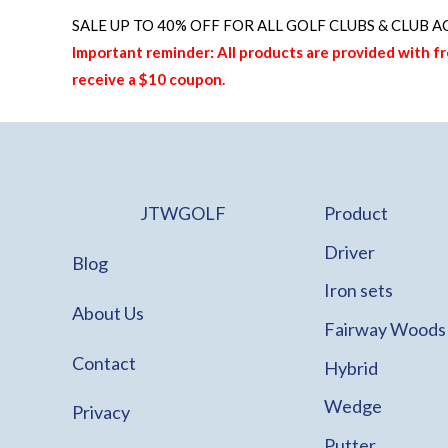
す。
SALE UP TO 40% OFF FOR
ALL GOLF CLUBS & CLUB A
オ
Important reminder: All products are provided with f
プ
receive a $10 coupon.
シ
ョ
ン
は
商
JTWGOLF
Product
品
Driver
Blog
ペ
Iron sets
ー
About Us
ジ
Fairway Woods
か
Contact
Hybrid
ら
Wedge
Privacy
選
択
Putter