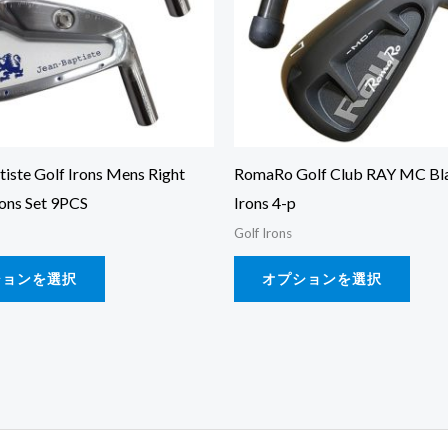
は
は
複
複
数
数
の
の
バ
バ
リ
リ
iste Golf Irons Mens Right
RomaRo Golf Club RAY MC Bla
エ
エ
ons Set 9PCS
Irons 4-p
ー
ー
Golf Irons
シ
シ
ションを選択
オプションを選択
ョ
ョ
ン
ン
が
が
あ
あ
り
り
ま
ま