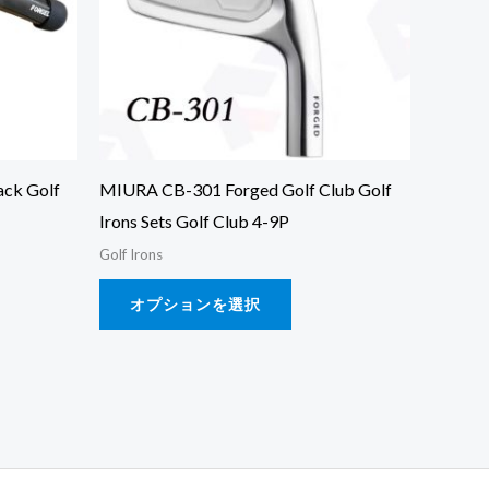
は
複
数
の
バ
リ
ck Golf
MIURA CB-301 Forged Golf Club Golf
エ
Irons Sets Golf Club 4-9P
ー
Golf Irons
シ
オプションを選択
ョ
ン
が
あ
り
ま