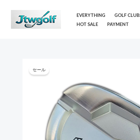
内
容
EVERYTHING
GOLF CLUB
を
HOT SALE
PAYMENT
ス
キ
ッ
プ
セール