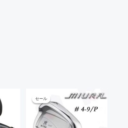
こ
セール
セール
の
商
品
に