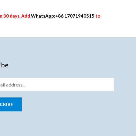
す。
オ
in 30 days. Add
WhatsApp:+86 17071940515
to
プ
シ
ョ
ン
は
ibe
商
品
ペ
ー
ジ
CRIBE
か
ら
選
択