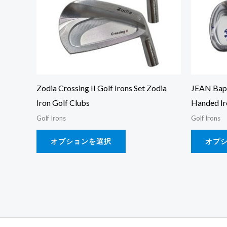
は
複
数
の
バ
リ
Zodia Crossing II Golf Irons Set Zodia
JEAN Bapt
エ
Iron Golf Clubs
Handed Ir
ー
Golf Irons
Golf Irons
シ
オプションを選択
オプ
ョ
ン
が
あ
り
ま