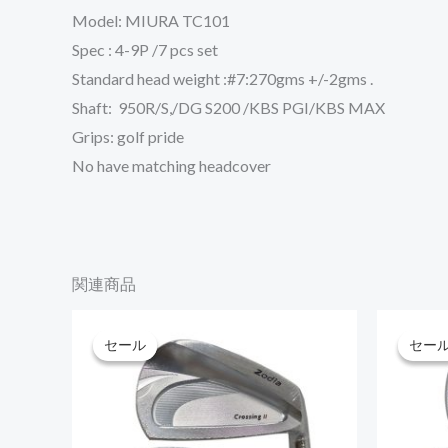
Model: MIURA TC101
Spec : 4-9P /7 pcs set
Standard head weight :#7:270gms +/-2gms .
Shaft: 950R/S,/DG S200 /KBS PGI/KBS MAX
Grips: golf pride
No have matching headcover
関連商品
こ
セール
セール
セー
セー
の
商
品
に