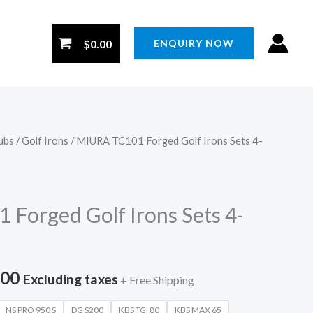
$
0.00
ENQUIRY NOW
ubs
/
Golf Irons
/ MIURA TC101 Forged Golf Irons Sets 4-
価
格
帯:
Forged Golf Irons Sets 4-
$378.00
–
.00
Excluding taxes
+ Free Shipping
$458.00
NS PRO 950 S
DG S200
KBS TGI 80
KBS MAX 65