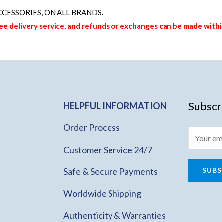
す。
す。
CCESSORIES
, ON ALL BRANDS.
オ
オ
ree delivery service, and refunds or exchanges can be made with
プ
プ
シ
シ
ョ
ョ
ン
ン
は
は
Subscr
商
商
HELPFUL INFORMATION
品
品
Order Process
ペ
ペ
ー
ー
Customer Service 24/7
ジ
ジ
SUBS
Safe & Secure Payments
か
か
ら
ら
Worldwide Shipping
選
選
Authenticity & Warranties
択
択