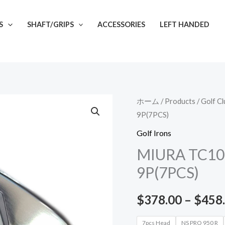
S
SHAFT/GRIPS
ACCESSORIES
LEFT HANDED
MIURA
ホーム
/
Products
/
Golf Cl
9P(7PCS)
TC101
Forged
Golf Irons
Golf
MIURA TC101 
Irons
9P(7PCS)
Sets
4-
$
378.00
–
$
458
9P(7PCS)
個
7pcs Head
NS PRO 950 R